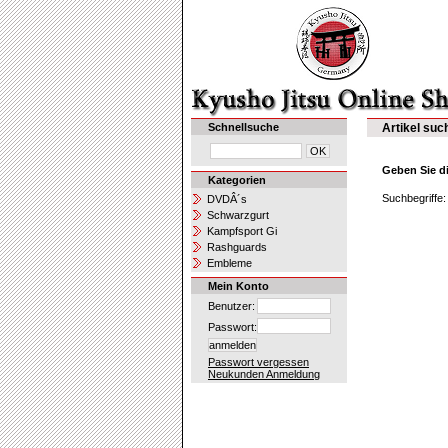
Schnellsuche
Artikel suc
Geben Sie di
Kategorien
Suchbegriffe:
DVDÂ´s
Schwarzgurt
Kampfsport Gi
Rashguards
Embleme
Mein Konto
Benutzer:
Passwort:
Passwort vergessen
Neukunden Anmeldung