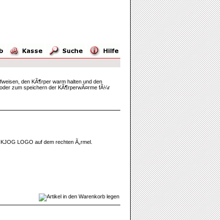
aufweisen, den KÃ¶rper warm halten und den
ng oder zum speichern der KÃ¶rperwÃ¤rme fÃ¼r
 dem KJOG LOGO auf dem rechten Ã„rmel.