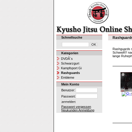
Schnellsuche
Rashguard
Rashguards si
SchweiÃŸ nac
Kategorien
lange Ruhep
DVDÂ´s
Schwarzgurt
Kampfsport Gi
Rashguards
Embleme
Mein Konto
Benutzer:
Passwort:
Passwort vergessen
Neukunden Anmeldung