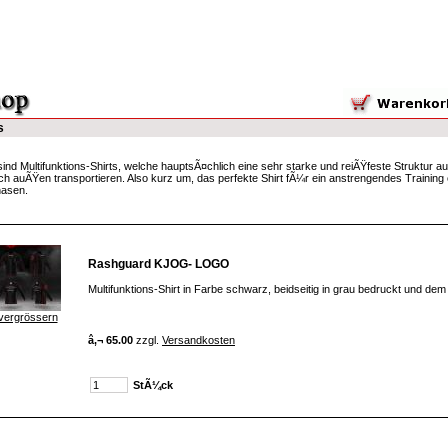
s
nd Multifunktions-Shirts, welche hauptsÃ¤chlich eine sehr starke und reiÃŸfeste Struktur 
h auÃŸen transportieren. Also kurz um, das perfekte Shirt fÃ¼r ein anstrengendes Traini
hasen.
Rashguard KJOG- LOGO
Multifunktions-Shirt in Farbe schwarz, beidseitig in grau bedruckt und
vergrössern
â‚¬ 65.00
zzgl.
Versandkosten
StÃ¼ck