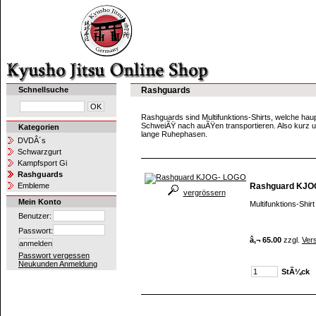
Schnellsuche
Rashguards
Rashguards sind Multifunktions-Shirts, welche hau
SchweiÃŸ nach auÃŸen transportieren. Also kurz u
Kategorien
lange Ruhephasen.
DVDÂ´s
Schwarzgurt
Kampfsport Gi
Rashguards
Rashguard KJO
Embleme
vergrössern
Mein Konto
Multifunktions-Shi
Benutzer:
Passwort:
â‚¬ 65.00
zzgl.
Ver
Passwort vergessen
Neukunden Anmeldung
StÃ¼ck