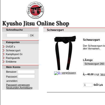
Schnellsuche
Schwarzgurt
Schwarzgurt
Kategorien
Der Schwarzgurt ist
DVDÂ´s
den Vornamen.
Schwarzgurt
Kampfsport Gi
Rashguards
LÃ¤nge
Embleme
Mein Konto
Benutzer:
vergrössern
â‚¬ 40.00
zzgl.
Ver
Passwort:
StÃ¼ck
Passwort vergessen
Neukunden Anmeldung