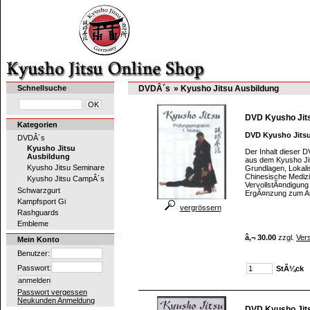
Schnellsuche
DVDÂ´s
» Kyusho Jitsu Ausbildung
DVD Kyusho Jit
Kategorien
DVD Kyusho Jits
DVDÂ´s
Kyusho Jitsu
Der Inhalt dieser
Ausbildung
aus dem Kyusho Ji
Kyusho Jitsu Seminare
Grundlagen, Lokalis
Chinesische Medizi
Kyusho Jitsu CampÂ´s
VervollstÃ¤ndigung
Schwarzgurt
ErgÃ¤nzung zum Au
Kampfsport Gi
vergrössern
Rashguards
Embleme
â‚¬ 30.00
zzgl.
Ver
Mein Konto
Benutzer:
Passwort:
StÃ¼ck
Passwort vergessen
Neukunden Anmeldung
DVD Kyusho Jit