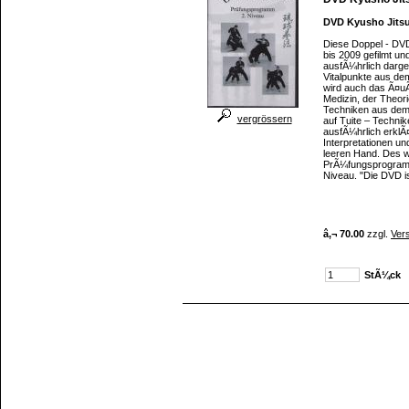
DVD Kyusho Jits
Diese Doppel - DV
bis 2009 gefilmt 
ausfÃ¼hrlich darges
Vitalpunkte aus dem
wird auch das Ã¤uÃŸ
Medizin, der Theori
Techniken aus dem
vergrössern
auf Tuite – Techni
ausfÃ¼hrlich erklÃ
Interpretationen un
leeren Hand. Des 
PrÃ¼fungsprogramm 
Niveau. "Die DVD is
â‚¬ 70.00
zzgl.
Ver
StÃ¼ck