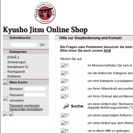
Schnellsuche
Hilfe zur Shopbedienung und Kontakt
Bei Fragen oder Problemen benutzen Sie bitt
Bitte lesen Sie auch unsere
AGB
Kategorien
DVDÂ´s
Klicken Sie auf:
Schwarzgurt
Im Moment befinden Sie sich in 
Kampfsport Gi
Rashguards
um die Artikel der Kategorie an
Embleme
um eine Kategorie zuzuklappen
Mein Konto
um Ihren Warenkorb anzusehe
Benutzer:
Passwort:
um Ihren Einkauf abzuschliesse
um einen Artikel über Stichwo
Passwort vergessen
doppelte Anführungszeichen (")
Neukunden Anmeldung
um einen angezeigten Artikel i
um einen Artikel aus dem Ware
um in diese Hilfe zu gelangen.