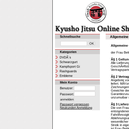
Schnellsuche
Allgemeine
Allgemeine
Kategorien
der Frau Be
DVDÂ´s
Â§ 1 Geltun
Schwarzgurt
Alle Lieferu
GeschÃ¤ftsb
Kampfsport Gi
Vertragspart
Rashguards
Embleme
Â§ 2 Vertra
Angebote von
Mein Konto
liefert. MÃ¼
Zeichnungen
Benutzer:
Gewichte der
Garantiezusa
Passwort:
unzumutbar s
Passwort vergessen
Â§ 3 Lieferz
Neukunden Anmeldung
Die von Frau
entstandenen
FahrlÃ¤ssigk
Ablehnungsan
wesentlicher
Streik in ei
ist Frau Bet