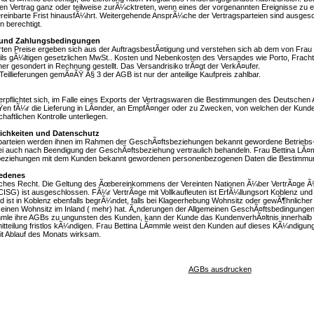
n Vertrag ganz oder teilweise zurÃ¼cktreten, wenn eines der vorgenannten Ereignisse zu 
reinbarte Frist hinausfÃ¼hrt. Weitergehende AnsprÃ¼che der Vertragsparteien sind ausgesc
en berechtigt.
e und Zahlungsbedingungen
rten Preise ergeben sich aus der AuftragsbestÃ¤tigung und verstehen sich ab dem von Frau
weils gÃ¼ltigen gesetzlichen MwSt.. Kosten und Nebenkosten des Versandes wie Porto, Frach
ner gesondert in Rechnung gestellt. Das Versandrisiko trÃ¤gt der VerkÃ¤ufer.
Teillieferungen gemÃ¤ÃŸ Â§ 3 der AGB ist nur der anteilige Kaufpreis zahlbar.
rpflichtet sich, im Falle eines Exports der Vertragswaren die Bestimmungen des Deutschen 
en fÃ¼r die Lieferung in LÃ¤nder, an EmpfÃ¤nger oder zu Zwecken, von welchen der Kund
aftlichen Kontrolle unterliegen.
lichkeiten und Datenschutz
sparteien werden ihnen im Rahmen der GeschÃ¤ftsbeziehungen bekannt gewordene Betriebs
ei auch nach Beendigung der GeschÃ¤ftsbeziehung vertraulich behandeln. Frau Bettina LÃ¤
eziehungen mit dem Kunden bekannt gewordenen personenbezogenen Daten die Bestimmu
iedenes
sches Recht. Die Geltung des Ãœbereinkommens der Vereinten Nationen Ã¼ber VertrÃ¤ge Ã
CISG) ist ausgeschlossen. FÃ¼r VertrÃ¤ge mit Vollkaufleuten ist ErfÃ¼llungsort Koblenz und
d ist in Koblenz ebenfalls begrÃ¼ndet, falls bei Klageerhebung Wohnsitz oder gewÃ¶hnlicher
keinen Wohnsitz im Inland ( mehr) hat. Ã„nderungen der Allgemeinen GeschÃ¤ftsbedingungen
mmle ihre AGBs zu ungunsten des Kunden, kann der Kunde das KundenverhÃ¤ltnis innerhalb
tteilung fristlos kÃ¼ndigen. Frau Bettina LÃ¤mmle weist den Kunden auf dieses KÃ¼ndigungs
t Ablauf des Monats wirksam.
AGBs ausdrucken