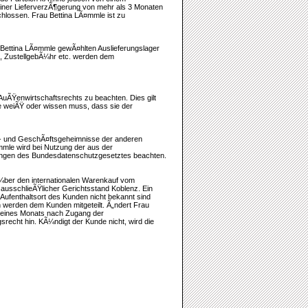
einer LieferverzÃ¶gerung von mehr als 3 Monaten
hlossen. Frau Bettina LÃ¤mmle ist zu
 Bettina LÃ¤mmle gewÃ¤hlten Auslieferungslager
t, ZustellgebÃ¼hr etc. werden dem
AuÃŸenwirtschaftsrechts zu beachten. Dies gilt
e weiÃŸ oder wissen muss, dass sie der
- und GeschÃ¤ftsgeheimnisse der anderen
mmle wird bei Nutzung der aus der
ngen des Bundesdatenschutzgesetztes beachten.
¼ber den internationalen Warenkauf vom
 ausschlieÃŸlicher Gerichtsstand Koblenz. Ein
 Aufenthaltsort des Kunden nicht bekannt sind
 werden dem Kunden mitgeteilt. Ã„ndert Frau
 eines Monats nach Zugang der
recht hin. KÃ¼ndigt der Kunde nicht, wird die