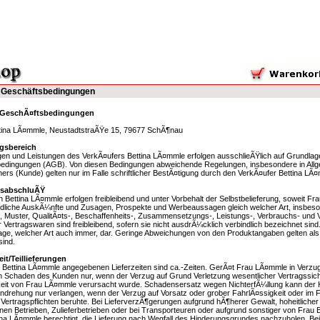
 Geschäftsbedingungen
 GeschÃ¤ftsbedingungen
ttina LÃ¤mmle, NeustadtstraÃŸe 15, 79677 SchÃ¶nau
gsbereich
ngen und Leistungen des VerkÃ¤ufers Bettina LÃ¤mmle erfolgen ausschlieÃŸlich auf Grundla
edingungen (AGB). Von diesen Bedingungen abweichende Regelungen, insbesondere in Al
ners (Kunde) gelten nur im Falle schriftlicher BestÃ¤tigung durch den VerkÃ¤ufer Bettina LÃ
gsabschluÃŸ
 Bettina LÃ¤mmle erfolgen freibleibend und unter Vorbehalt der Selbstbelieferung, soweit F
ndliche AuskÃ¼nfte und Zusagen, Prospekte und Werbeaussagen gleich welcher Art, insbes
, Muster, QualitÃ¤ts-, Beschaffenheits-, Zusammensetzungs-, Leistungs-, Verbrauchs- un
 Vertragswaren sind freibleibend, sofern sie nicht ausdrÃ¼cklich verbindlich bezeichnet sind
ge, welcher Art auch immer, dar. Geringe Abweichungen von den Produktangaben gelten als
ind.
eit/Teillieferungen
 Bettina LÃ¤mmle angegebenen Lieferzeiten sind ca.-Zeiten. GerÃ¤t Frau LÃ¤mmle in Verzug,
 Schaden des Kunden nur, wenn der Verzug auf Grund Verletzung wesentlicher Vertragssicht
eit von Frau LÃ¤mmle verursacht wurde. Schadensersatz wegen NichterfÃ¼llung kann der 
drehung nur verlangen, wenn der Verzug auf Vorsatz oder grober FahrlÃ¤ssigkeit oder im Fall
 Vertragspflichten beruhte. Bei LieferverzÃ¶gerungen aufgrund hÃ¶herer Gewalt, hoheitlicher E
genen Betrieben, Zulieferbetrieben oder bei Transporteuren oder aufgrund sonstiger von Fra
tina LÃ¤mmle berechtigt, die Lieferung nach Wegfall des Hinderungsgrundes nachzuholen. B