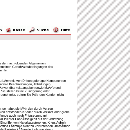
ge der nachfolgenden Allgemeinen
lgemeinen GeschÃ¤ftsbedingungen des
¤mmle.
rau LÃ¤mmle von Dritten gefertigte Komponenten
ondere Beschreibungen, Abbildungen,
d Verwendbarkeitsangaben sowie MaÃŸe und
. Sie stellen keine Zusicherung oder
 genehmigt, sofern Sie fÃ¼r den Kunden nicht
 so haftet sie fÃ¼r den durch Verzug
en entstanden ist oder durch Vorsatz oder grobe
Kunde auch nach Fristsetzung mit
 leichter FahrlÃ¤ssigkeit auf der Verletzung
ingriffe, von Naturkatastrophen, Krieg, Aufruhr,
u Bettina LÃ¤mmle nicht zu vertretenden UmstÃ¤nde
eide Parteien kÃ¶nne jedoch von einem