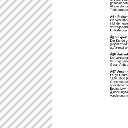
geschlossene
Ã¼ber die ve
Teillieferung
Â§ 4 Preis
Die vereinba
inkl. der je
Vertragspart
Im Falle von 
Â§ 5 Export
Der Kunde ve
gleichermaÃŸ
auÃŸenwirtsch
Â§6 Vertrau
Die Vertrag
Vertragspart
GeschÃ¤ftsb
Â§7 Versch
Es gilt Deut
11.04.1980 (
Gerichtsstan
oder dieser 
Bettina LÃ¤
Ã„nderungsmi
Ã„nderung mi