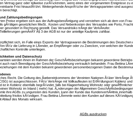
n Vertrag ganz oder teilweise zurÃ¼cktreten, wenn eines der vorgenannten Ereignisse zu 
reinbarte Frist hinausfÃ¼hrt. Weitergehende AnsprÃ¼che der Vertragsparteien sind ausgesc
en berechtigt.
e und Zahlungsbedingungen
rten Preise ergeben sich aus der AuftragsbestÃ¤tigung und verstehen sich ab dem von Frau
weils gÃ¼ltigen gesetzlichen MwSt.. Kosten und Nebenkosten des Versandes wie Porto, Frach
ner gesondert in Rechnung gestellt. Das Versandrisiko trÃ¤gt der VerkÃ¤ufer.
Teillieferungen gemÃ¤ÃŸ Â§ 3 der AGB ist nur der anteilige Kaufpreis zahlbar.
rpflichtet sich, im Falle eines Exports der Vertragswaren die Bestimmungen des Deutschen 
en fÃ¼r die Lieferung in LÃ¤nder, an EmpfÃ¤nger oder zu Zwecken, von welchen der Kund
aftlichen Kontrolle unterliegen.
lichkeiten und Datenschutz
sparteien werden ihnen im Rahmen der GeschÃ¤ftsbeziehungen bekannt gewordene Betriebs
ei auch nach Beendigung der GeschÃ¤ftsbeziehung vertraulich behandeln. Frau Bettina LÃ¤
eziehungen mit dem Kunden bekannt gewordenen personenbezogenen Daten die Bestimmu
iedenes
sches Recht. Die Geltung des Ãœbereinkommens der Vereinten Nationen Ã¼ber VertrÃ¤ge Ã
CISG) ist ausgeschlossen. FÃ¼r VertrÃ¤ge mit Vollkaufleuten ist ErfÃ¼llungsort Koblenz und
d ist in Koblenz ebenfalls begrÃ¼ndet, falls bei Klageerhebung Wohnsitz oder gewÃ¶hnlicher
keinen Wohnsitz im Inland ( mehr) hat. Ã„nderungen der Allgemeinen GeschÃ¤ftsbedingungen
mmle ihre AGBs zu ungunsten des Kunden, kann der Kunde das KundenverhÃ¤ltnis innerhalb
tteilung fristlos kÃ¼ndigen. Frau Bettina LÃ¤mmle weist den Kunden auf dieses KÃ¼ndigungs
t Ablauf des Monats wirksam.
AGBs ausdrucken