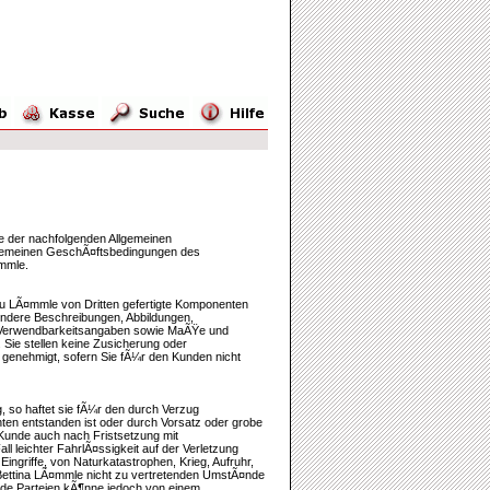
ge der nachfolgenden Allgemeinen
lgemeinen GeschÃ¤ftsbedingungen des
¤mmle.
rau LÃ¤mmle von Dritten gefertigte Komponenten
ondere Beschreibungen, Abbildungen,
d Verwendbarkeitsangaben sowie MaÃŸe und
. Sie stellen keine Zusicherung oder
 genehmigt, sofern Sie fÃ¼r den Kunden nicht
 so haftet sie fÃ¼r den durch Verzug
en entstanden ist oder durch Vorsatz oder grobe
Kunde auch nach Fristsetzung mit
 leichter FahrlÃ¤ssigkeit auf der Verletzung
ingriffe, von Naturkatastrophen, Krieg, Aufruhr,
u Bettina LÃ¤mmle nicht zu vertretenden UmstÃ¤nde
eide Parteien kÃ¶nne jedoch von einem