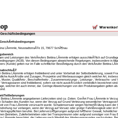
 Geschäftsbedingungen
 GeschÃ¤ftsbedingungen
ttina LÃ¤mmle, NeustadtstraÃŸe 15, 79677 SchÃ¶nau
gsbereich
ngen und Leistungen des VerkÃ¤ufers Bettina LÃ¤mmle erfolgen ausschlieÃŸlich auf Grundla
edingungen (AGB). Von diesen Bedingungen abweichende Regelungen, insbesondere in Al
ners (Kunde) gelten nur im Falle schriftlicher BestÃ¤tigung durch den VerkÃ¤ufer Bettina LÃ
gsabschluÃŸ
 Bettina LÃ¤mmle erfolgen freibleibend und unter Vorbehalt der Selbstbelieferung, soweit F
ndliche AuskÃ¼nfte und Zusagen, Prospekte und Werbeaussagen gleich welcher Art, insbes
, Muster, QualitÃ¤ts-, Beschaffenheits-, Zusammensetzungs-, Leistungs-, Verbrauchs- un
 Vertragswaren sind freibleibend, sofern sie nicht ausdrÃ¼cklich verbindlich bezeichnet sind
ge, welcher Art auch immer, dar. Geringe Abweichungen von den Produktangaben gelten als
ind.
eit/Teillieferungen
 Bettina LÃ¤mmle angegebenen Lieferzeiten sind ca.-Zeiten. GerÃ¤t Frau LÃ¤mmle in Verzug,
 Schaden des Kunden nur, wenn der Verzug auf Grund Verletzung wesentlicher Vertragssicht
eit von Frau LÃ¤mmle verursacht wurde. Schadensersatz wegen NichterfÃ¼llung kann der 
drehung nur verlangen, wenn der Verzug auf Vorsatz oder grober FahrlÃ¤ssigkeit oder im Fall
 Vertragspflichten beruhte. Bei LieferverzÃ¶gerungen aufgrund hÃ¶herer Gewalt, hoheitlicher E
genen Betrieben, Zulieferbetrieben oder bei Transporteuren oder aufgrund sonstiger von Fra
tina LÃ¤mmle berechtigt, die Lieferung nach Wegfall des Hinderungsgrundes nachzuholen. B