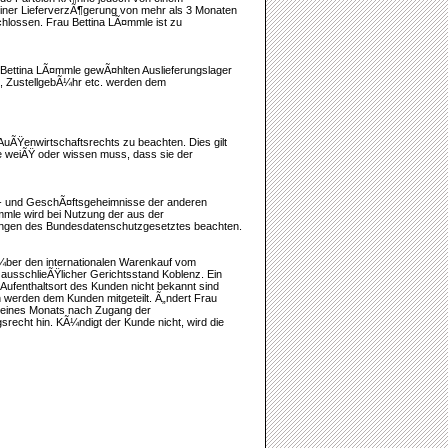
einer LieferverzÃ¶gerung von mehr als 3 Monaten
hlossen. Frau Bettina LÃ¤mmle ist zu
 Bettina LÃ¤mmle gewÃ¤hlten Auslieferungslager
t, ZustellgebÃ¼hr etc. werden dem
AuÃŸenwirtschaftsrechts zu beachten. Dies gilt
e weiÃŸ oder wissen muss, dass sie der
- und GeschÃ¤ftsgeheimnisse der anderen
mmle wird bei Nutzung der aus der
ngen des Bundesdatenschutzgesetztes beachten.
¼ber den internationalen Warenkauf vom
 ausschlieÃŸlicher Gerichtsstand Koblenz. Ein
 Aufenthaltsort des Kunden nicht bekannt sind
 werden dem Kunden mitgeteilt. Ã„ndert Frau
 eines Monats nach Zugang der
recht hin. KÃ¼ndigt der Kunde nicht, wird die