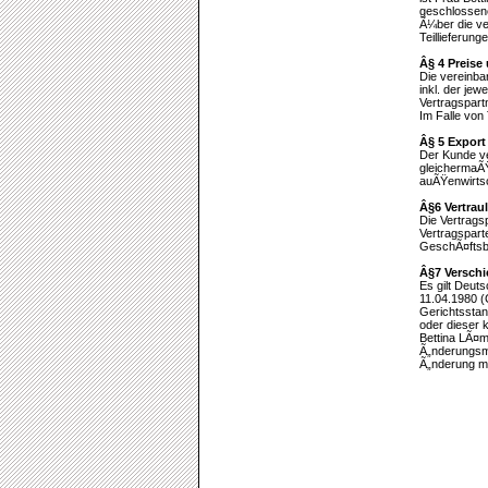
geschlossene
Ã¼ber die ve
Teillieferung
Â§ 4 Preis
Die vereinba
inkl. der je
Vertragspart
Im Falle von 
Â§ 5 Export
Der Kunde ve
gleichermaÃŸ
auÃŸenwirtsch
Â§6 Vertrau
Die Vertrag
Vertragspart
GeschÃ¤ftsb
Â§7 Versch
Es gilt Deut
11.04.1980 (
Gerichtsstan
oder dieser 
Bettina LÃ¤
Ã„nderungsmi
Ã„nderung mi