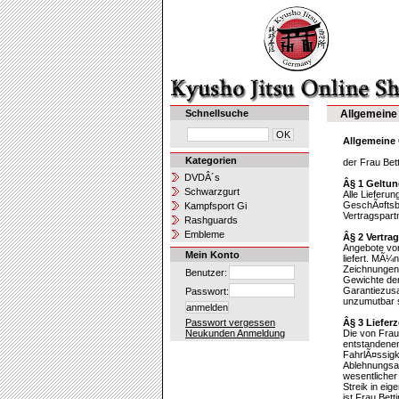
Schnellsuche
Allgemeine
Allgemeine
Kategorien
der Frau Be
DVDÂ´s
Â§ 1 Geltun
Schwarzgurt
Alle Lieferu
GeschÃ¤ftsb
Kampfsport Gi
Vertragspart
Rashguards
Embleme
Â§ 2 Vertra
Angebote von
Mein Konto
liefert. MÃ¼
Zeichnungen
Benutzer:
Gewichte der
Garantiezusa
Passwort:
unzumutbar s
Passwort vergessen
Â§ 3 Lieferz
Neukunden Anmeldung
Die von Frau
entstandenen
FahrlÃ¤ssigk
Ablehnungsan
wesentlicher
Streik in ei
ist Frau Bet